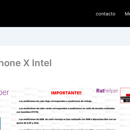
contacto
M
hone X Intel